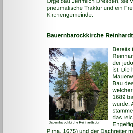
Orgelbau Jehmlich Dresden, sie v
pneumatische Traktur und ein Frei
Kirchengemeinde.
Bauernbarockkirche Reinhardt
Bereits 
Reinhard
der jed
ist. Die
Mauerwe
Bau des
welcher
1689 ba
wurde. 
stamme
das rei
Bauernbarockkirche Reinhardtsdorf
Engelfi
Pirna, 1675) und der Dachreiter 