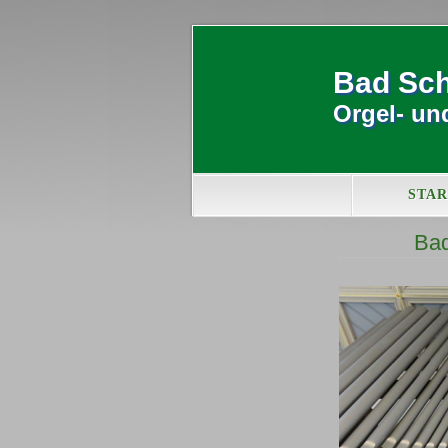
Bad Sc
Orgel- u
STAR
Bad